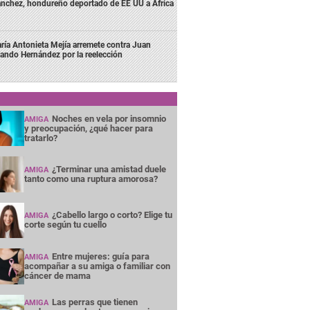
nchez, hondureño deportado de EE UU a África
ría Antonieta Mejía arremete contra Juan
lando Hernández por la reelección
Noches en vela por insomnio
AMIGA
y preocupación, ¿qué hacer para
tratarlo?
¿Terminar una amistad duele
AMIGA
tanto como una ruptura amorosa?
¿Cabello largo o corto? Elige tu
AMIGA
corte según tu cuello
Entre mujeres: guía para
AMIGA
acompañar a su amiga o familiar con
cáncer de mama
Las perras que tienen
AMIGA