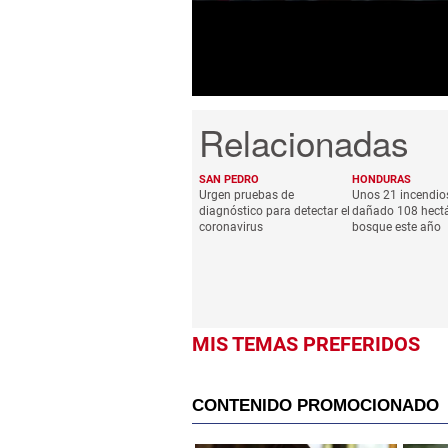
seconds
Volume
0%
SAN PEDRO
HONDURAS
Urgen pruebas de
Unos 21 incendio
diagnóstico para detectar el
dañado 108 hectá
coronavirus
bosque este año
MIS TEMAS PREFERIDOS