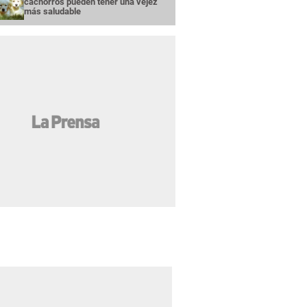
cachorros pueden tener una vejez
más saludable