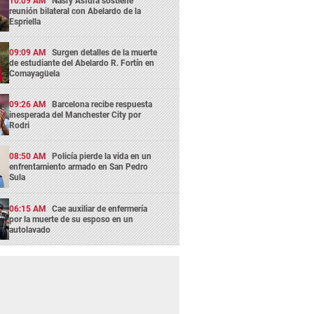
10:09 AM
Nasry Asfura sostiene
reunión bilateral con Abelardo de la
Espriella
09:09 AM
Surgen detalles de la muerte
de estudiante del Abelardo R. Fortín en
Comayagüela
09:26 AM
Barcelona recibe respuesta
inesperada del Manchester City por
Rodri
08:50 AM
Policía pierde la vida en un
enfrentamiento armado en San Pedro
Sula
06:15 AM
Cae auxiliar de enfermería
por la muerte de su esposo en un
autolavado