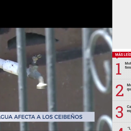
MÁS LEÍ
Mot
fir
Mo
qu
Ca
es
“L