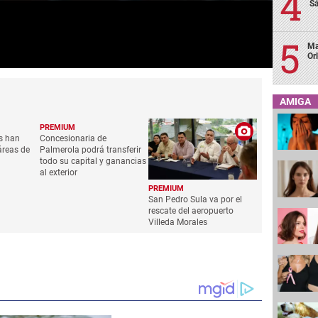
Sá
Ma
Or
AMIGA
PREMIUM
s han
Concesionaria de
reas de
Palmerola podrá transferir
todo su capital y ganancias
al exterior
PREMIUM
San Pedro Sula va por el
rescate del aeropuerto
Villeda Morales