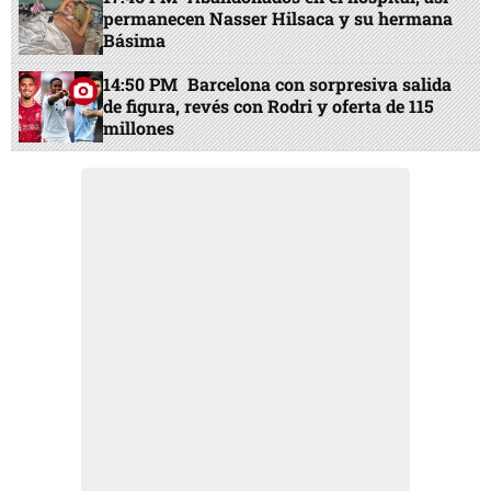
permanecen Nasser Hilsaca y su hermana
Básima
14:50 PM
Barcelona con sorpresiva salida
de figura, revés con Rodri y oferta de 115
millones