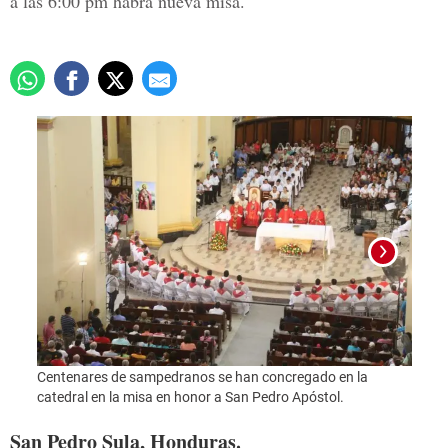
a las 6:00 pm habrá nueva misa.
Centenares de sampedranos se han concregado en la
Foto:
catedral en la misa en honor a San Pedro Apóstol.
San Pedro Sula, Honduras.