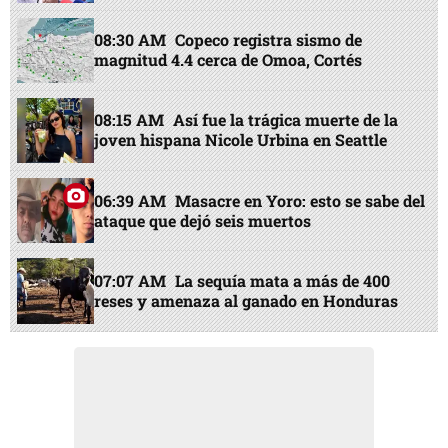
08:30 AM
Copeco registra sismo de
magnitud 4.4 cerca de Omoa, Cortés
08:15 AM
Así fue la trágica muerte de la
joven hispana Nicole Urbina en Seattle
06:39 AM
Masacre en Yoro: esto se sabe del
ataque que dejó seis muertos
07:07 AM
La sequía mata a más de 400
reses y amenaza al ganado en Honduras