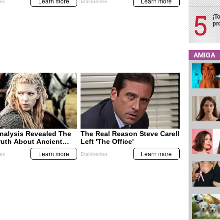
¡T
pr
AMIGA