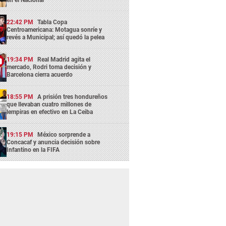
22:42 PM
Tabla Copa
Centroamericana: Motagua sonríe y
revés a Municipal; así quedó la pelea
19:34 PM
Real Madrid agita el
mercado, Rodri toma decisión y
Barcelona cierra acuerdo
18:55 PM
A prisión tres hondureños
que llevaban cuatro millones de
lempiras en efectivo en La Ceiba
19:15 PM
México sorprende a
Concacaf y anuncia decisión sobre
Infantino en la FIFA