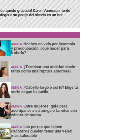
odo quedó grabado! Karen Vanessa intentó
oteger a su pareja del sicario en un bar
Noches en vela por insomnio
AMIGA
y preocupación, ¿qué hacer para
tratarlo?
¿Terminar una amistad duele
AMIGA
tanto como una ruptura amorosa?
¿Cabello largo o corto? Elige tu
AMIGA
corte según tu cuello
Entre mujeres: guía para
AMIGA
acompañar a su amiga o familiar con
cáncer de mama
Las perras que tienen
AMIGA
cachorros pueden tener una vejez
más saludable