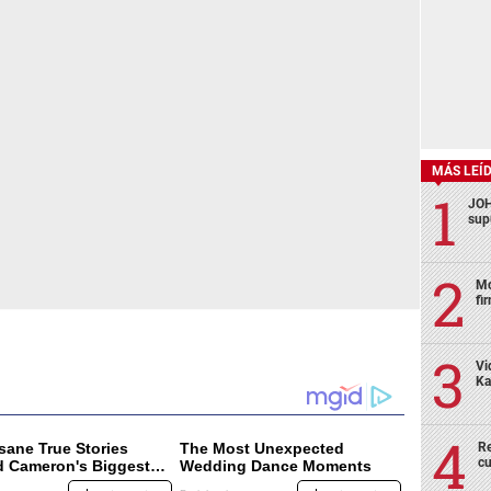
MÁS LEÍ
JOH
sup
Mo
fi
Vi
Ka
Re
cu