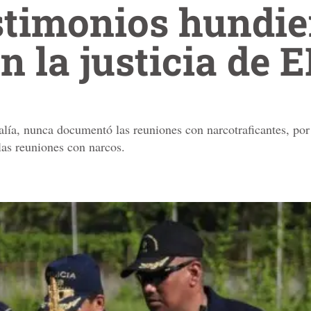
stimonios hundie
n la justicia de
alía, nunca documentó las reuniones con narcotraficantes, por 
las reuniones con narcos.