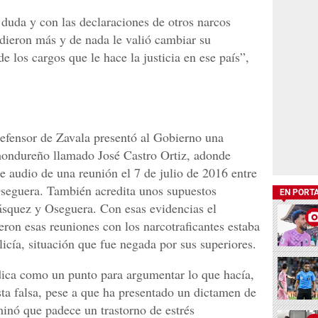
 duda y con las declaraciones de otros narcos
dieron más y de nada le valió cambiar su
 los cargos que le hace la justicia en ese país”,
defensor de Zavala presentó al Gobierno una
hondureño llamado José Castro Ortiz, adonde
e audio de una reunión el 7 de julio de 2016 entre
Oseguera. También acredita unos supuestos
EN PORT
ásquez y Oseguera. Con esas evidencias el
ieron esas reuniones con los narcotraficantes estaba
licía, situación que fue negada por sus superiores.
dica como un punto para argumentar lo que hacía,
ista falsa, pese a que ha presentado un dictamen de
inó que padece un trastorno de estrés