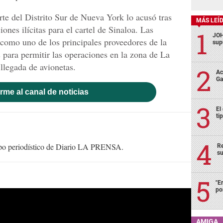
rte del Distrito Sur de Nueva York lo acusó tras
MÁS LEÍ
ones ilícitas para el cartel de Sinaloa. Las
JOH
 como uno de los principales proveedores de la
sup
s para permitir las operaciones en la zona de La
llegada de avionetas.
Ac
Ga
rme al canal de noticias
El
ti
uipo periodístico de Diario LA PRENSA.
Re
su
"E
po
AMIGA