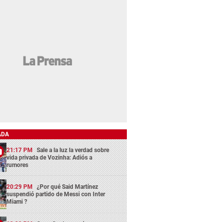
ADA
21:17 PM
Sale a la luz la verdad sobre
vida privada de Vozinha: Adiós a
rumores
20:29 PM
¿Por qué Said Martínez
suspendió partido de Messi con Inter
Miami ?