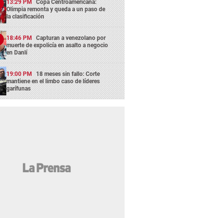
13:29 PM
Copa Centroamericana:
Olimpia remonta y queda a un paso de
la clasificación
18:46 PM
Capturan a venezolano por
muerte de expolicía en asalto a negocio
en Danlí
19:00 PM
18 meses sin fallo: Corte
mantiene en el limbo caso de líderes
garífunas