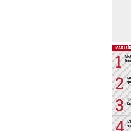
MÁS LEÍ
Mot
fir
Mo
qu
“L
Sá
Ca
es