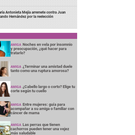
ría Antonieta Mejía arremete contra Juan
lando Hernández por la reelección
Noches en vela por insomnio
AMIGA
y preocupación, ¿qué hacer para
tratarlo?
¿Terminar una amistad duele
AMIGA
tanto como una ruptura amorosa?
¿Cabello largo o corto? Elige tu
AMIGA
corte según tu cuello
Entre mujeres: guía para
AMIGA
acompañar a su amiga o familiar con
cáncer de mama
Las perras que tienen
AMIGA
cachorros pueden tener una vejez
más saludable