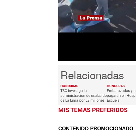
0
seconds
of
1
minute,
30
seconds
Volume
0%
HONDURAS
HONDURAS
TSC investiga la
Embarazadas y n
administración de exalcalde
pagarán en Hospi
de La Lima por L8 millones
Escuela
MIS TEMAS PREFERIDOS