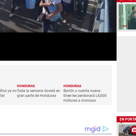
HONDURAS
HONDURAS
iños ya no
Toda la semana lloverá en
Borrón y cuenta nueva:
tal
gran parte de Honduras
Enee les perdonará L4,000
millones a morosos
EN PORT