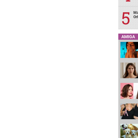
Ma
Or
AMIGA