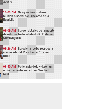
agosto
10:09 AM
Nasry Asfura sostiene
reunión bilateral con Abelardo de la
Espriella
09:09 AM
Surgen detalles de la muerte
de estudiante del Abelardo R. Fortín en
Comayagüela
09:26 AM
Barcelona recibe respuesta
inesperada del Manchester City por
Rodri
08:50 AM
Policía pierde la vida en un
enfrentamiento armado en San Pedro
Sula