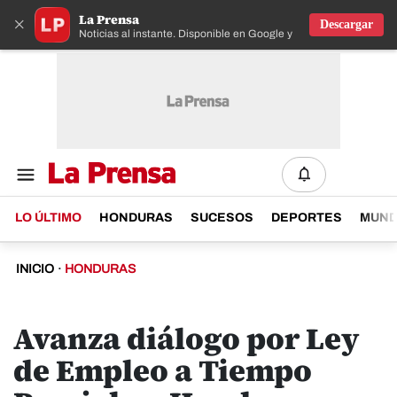
La Prensa
×
Descargar
Noticias al instante. Disponible en Google y IOS
LO ÚLTIMO
HONDURAS
SUCESOS
DEPORTES
MUN
INICIO
·
HONDURAS
Avanza diálogo por Ley
de Empleo a Tiempo