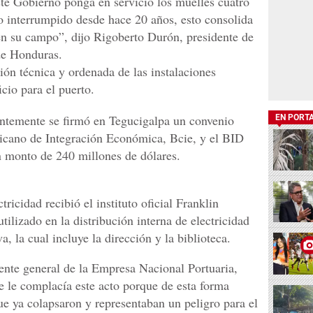
te Gobierno ponga en servicio los muelles cuatro
o interrumpido desde hace 20 años, esto consolida
n su campo”, dijo Rigoberto Durón, presidente de
de Honduras.
ón técnica y ordenada de las instalaciones
cio para el puerto.
entemente se firmó en Tegucigalpa un convenio
EN PORT
icano de Integración Económica, Bcie, y el BID
un monto de 240 millones de dólares.
ricidad recibió el instituto oficial Franklin
tilizado en la distribución interna de electricidad
a, la cual incluye la dirección y la biblioteca.
nte general de la Empresa Nacional Portuaria,
e le complacía este acto porque de esta forma
ue ya colapsaron y representaban un peligro para el