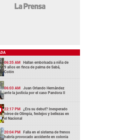
ADA
06:35 AM
Hallan embolsada a niña de
9 años en finca de palma de Sabá,
Colón
06:03 AM
Juan Orlando Hernández
ante la justicia por el caso Pandora II
22:17 PM
¿Era su debut? Inesperado
héroe de Olimpia, festejos y bellezas en
el Nacional
20:04 PM
Falla en el sistema de frenos
habría provocado accidente en colonia