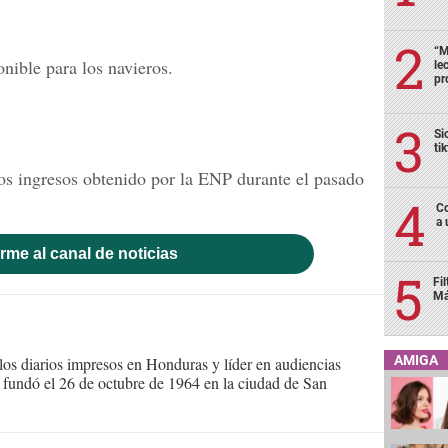
“M
onible para los navieros.
le
pr
Si
ti
los ingresos obtenido por la ENP durante el pasado
Co
a 
rme al canal de noticias
Fi
Má
AMIGA
s diarios impresos en Honduras y líder en audiencias
Se fundó el 26 de octubre de 1964 en la ciudad de San