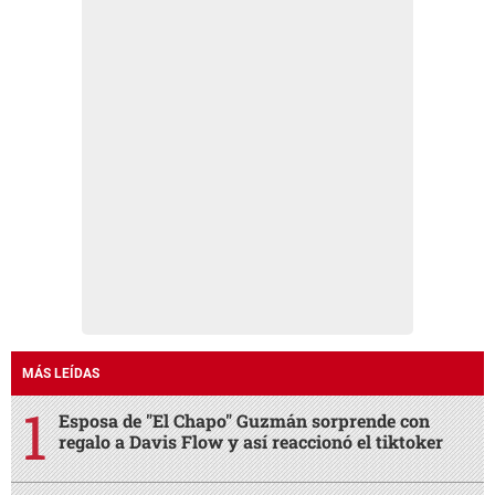
MÁS LEÍDAS
Esposa de "El Chapo" Guzmán sorprende con
regalo a Davis Flow y así reaccionó el tiktoker
¿Tienes problemas con tu vecino? Así puedes
resolverlo en San Pedro Sula
Abandonados en el hospital, así permanecen
Nasser Hilsaca y su hermana Básima
Diez horas sin luz estará esta zona de Honduras
este sábado 8 de agosto