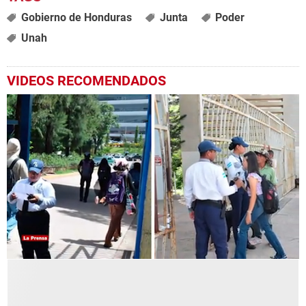
Gobierno de Honduras
Junta
Poder
Unah
VIDEOS RECOMENDADOS
0
MIS TEMAS PREFERIDOS
seconds
of
1