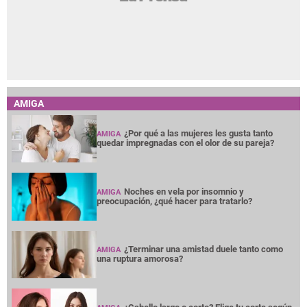
Noches en vela por insomnio y
AMIGA
preocupación, ¿qué hacer para tratarlo?
¿Terminar una amistad duele tanto como
AMIGA
una ruptura amorosa?
¿Cabello largo o corto? Elige tu corte según
AMIGA
tu cuello
Entre mujeres: guía para acompañar a su
AMIGA
amiga o familiar con cáncer de mama