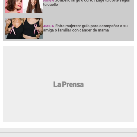
NOTICIAS
INTERÉS
PREMIUM
OPINION
GRUPO OPSA