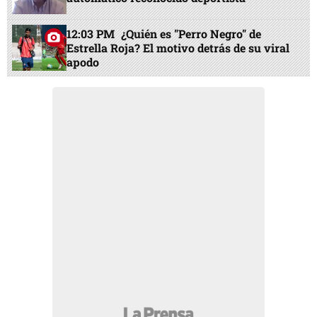
12:03 PM
¿Quién es "Perro Negro" de
Estrella Roja? El motivo detrás de su viral
apodo