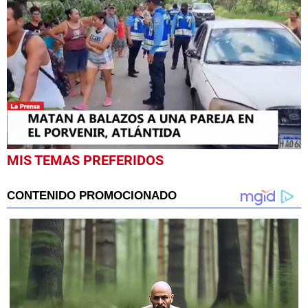
0
MIS TEMAS PREFERIDOS
seconds
of
1
minute,
0