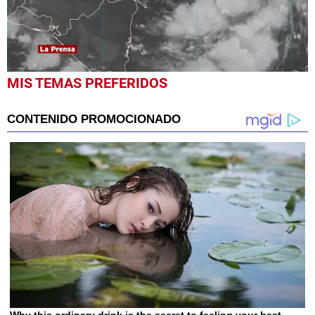
0
MIS TEMAS PREFERIDOS
seconds
of
59
seconds