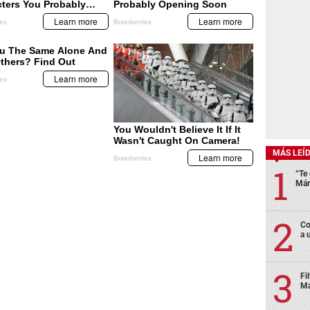
MÁS LEÍ
“Te 
Már
Co
a 
Fi
Má