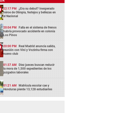
ADA
22:17 PM
¿Era su debut? Inesperado
héroe de Olimpia, festejos y bellezas en
el Nacional
20:04 PM
Falla en el sistema de frenos
habría provocado accidente en colonia
Los Pinos
20:00 PM
Real Madrid anuncia salida,
reunión con Vini y Vozinha firma con
nuevo club
01:37 AM
Diez jueces buscan reducir
la mora de 1,500 expedientes de los
juzgados laborales
01:21 AM
Matrícula escolar cae y
Honduras pierde 13,128 estudiantes