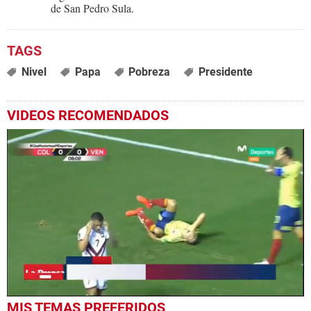
de San Pedro Sula.
Nivel
Papa
Pobreza
Presidente
VIDEOS RECOMENDADOS
0
MIS TEMAS PREFERIDOS