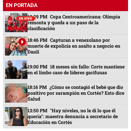
EN PORTADA
13:29 PM
Copa Centroamericana: Olimpia
remonta y queda a un paso de la
clasificación
18:46 PM
Capturan a venezolano por
muerte de expolicía en asalto a negocio en
Danlí
19:00 PM
18 meses sin fallo: Corte mantiene
en el limbo caso de líderes garífunas
18:16 PM
¿Cómo se contagió el bebé que dio
positivo por sarampión en Cortés? Esto dice
Salud
13:50 PM
"Hay niveles, no le di lo que él
quería": maestra denuncia a secretario de
Educación en Cortés