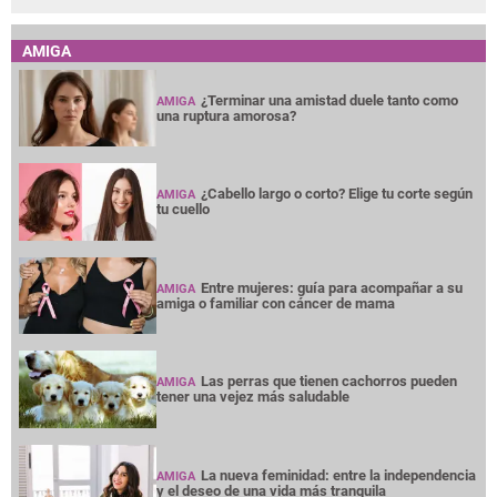
AMIGA
¿Terminar una amistad duele tanto como
AMIGA
una ruptura amorosa?
¿Cabello largo o corto? Elige tu corte según
AMIGA
tu cuello
Entre mujeres: guía para acompañar a su
AMIGA
amiga o familiar con cáncer de mama
Las perras que tienen cachorros pueden
AMIGA
tener una vejez más saludable
La nueva feminidad: entre la independencia
AMIGA
y el deseo de una vida más tranquila