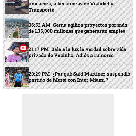
una acera, a las afueras de Vialidad y
Transporte
06:52 AM
Serna agiliza proyectos por más
de L35,000 millones que generarán empleo
21:17 PM
Sale a la luz la verdad sobre vida
privada de Vozinha: Adiós a rumores
20:29 PM
¿Por qué Said Martínez suspendió
partido de Messi con Inter Miami ?