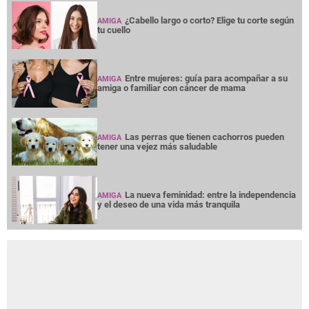
¿Cabello largo o corto? Elige tu corte según
AMIGA
tu cuello
Entre mujeres: guía para acompañar a su
AMIGA
amiga o familiar con cáncer de mama
Las perras que tienen cachorros pueden
AMIGA
tener una vejez más saludable
La nueva feminidad: entre la independencia
AMIGA
y el deseo de una vida más tranquila