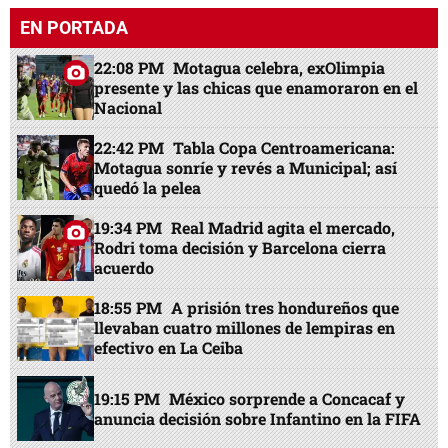
EN PORTADA
22:08 PM
Motagua celebra, exOlimpia
presente y las chicas que enamoraron en el
Nacional
22:42 PM
Tabla Copa Centroamericana:
Motagua sonríe y revés a Municipal; así
quedó la pelea
19:34 PM
Real Madrid agita el mercado,
Rodri toma decisión y Barcelona cierra
acuerdo
18:55 PM
A prisión tres hondureños que
llevaban cuatro millones de lempiras en
efectivo en La Ceiba
19:15 PM
México sorprende a Concacaf y
anuncia decisión sobre Infantino en la FIFA