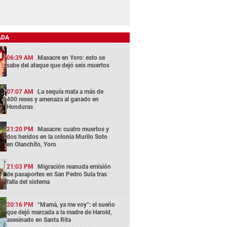
ADA
06:39 AM
Masacre en Yoro: esto se
sabe del ataque que dejó seis muertos
07:07 AM
La sequía mata a más de
400 reses y amenaza al ganado en
Honduras
21:20 PM
Masacre: cuatro muertos y
dos heridos en la colonia Murilo Soto
en Olanchito, Yoro
21:03 PM
Migración reanuda emisión
de pasaportes en San Pedro Sula tras
falla del sistema
20:16 PM
“Mamá, ya me voy”: el sueño
que dejó marcada a la madre de Harold,
asesinado en Santa Rita