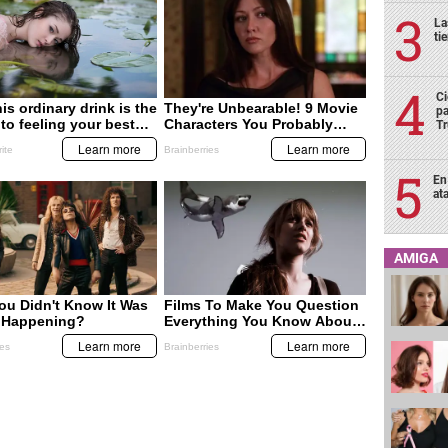
La
ti
Ci
pa
T
En
at
AMIGA