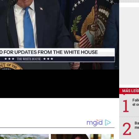
MÁS LEÍ
Fall
el o
Ba
me