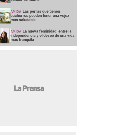
Las perras que tienen
AMIGA
cachorros pueden tener una vejez
más saludable
La nueva feminidad: entre la
AMIGA
independencia y el deseo de una vida
más tranquila