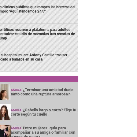
s clínicas públicas que rompen las barreras del
empo: "Aquí atendemos 24/7"
entíficos recurren a plataforma para adultos
ra salvar estudio de marmotas tras recortes de
rump
 el hospital muere Antony Castillo tras ser
acado a balazos en su casa
¿Terminar una amistad duele
AMIGA
tanto como una ruptura amorosa?
¿Cabello largo o corto? Elige tu
AMIGA
corte según tu cuello
Entre mujeres: guía para
AMIGA
acompañar a su amiga o familiar con
cáncer de mama