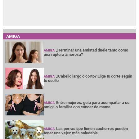
AMIGA
¿Terminar una amistad duele tanto como
AMIGA
una ruptura amorosa?
¿Cabello largo o corto? Elige tu corte según
AMIGA
tu cuello
Entre mujeres: guía para acompañar a su
AMIGA
amiga o familiar con cáncer de mama
Las perras que tienen cachorros pueden
AMIGA
tener una vejez más saludable