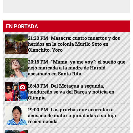
EN PORTADA
21:20 PM
Masacre: cuatro muertos y dos
heridos en la colonia Murilo Soto en
Olanchito, Yoro
20:16 PM
“Mamá, ya me voy”: el sueño que
dejó marcada a la madre de Harold,
asesinado en Santa Rita
18:43 PM
Del Motagua a segunda,
hondureño se va del Barça y noticia en
Olimpia
19:00 PM
Las pruebas que acorralan a
acusada de matar a puñaladas a su hija
recién nacida