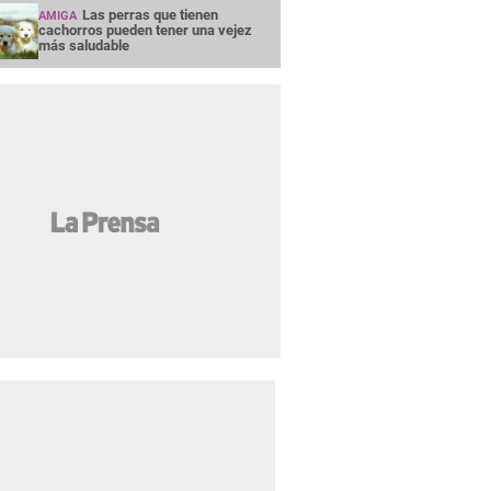
Las perras que tienen
AMIGA
cachorros pueden tener una vejez
más saludable