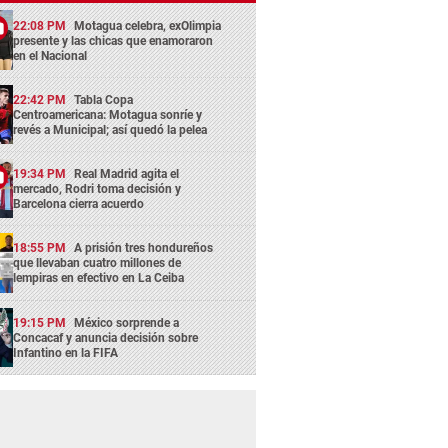
22:08 PM
Motagua celebra, exOlimpia
presente y las chicas que enamoraron
en el Nacional
22:42 PM
Tabla Copa
Centroamericana: Motagua sonríe y
revés a Municipal; así quedó la pelea
19:34 PM
Real Madrid agita el
mercado, Rodri toma decisión y
Barcelona cierra acuerdo
18:55 PM
A prisión tres hondureños
que llevaban cuatro millones de
lempiras en efectivo en La Ceiba
19:15 PM
México sorprende a
Concacaf y anuncia decisión sobre
Infantino en la FIFA