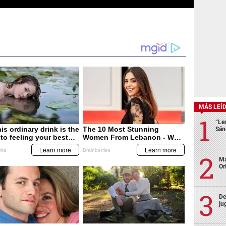
MÁS LEÍ
“Le
Sán
Ma
Or
De
ju