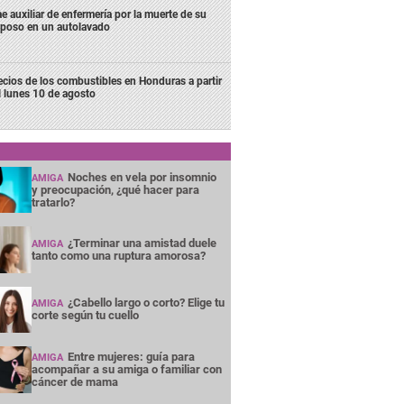
e auxiliar de enfermería por la muerte de su
poso en un autolavado
ecios de los combustibles en Honduras a partir
l lunes 10 de agosto
Noches en vela por insomnio
AMIGA
y preocupación, ¿qué hacer para
tratarlo?
¿Terminar una amistad duele
AMIGA
tanto como una ruptura amorosa?
¿Cabello largo o corto? Elige tu
AMIGA
corte según tu cuello
Entre mujeres: guía para
AMIGA
acompañar a su amiga o familiar con
cáncer de mama