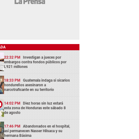
ADA
22:32 PM
Investigan a jueces por
embargos contra fondos públicos por
L921 millones
18:33 PM
Guatemala indaga si sicarios
hondureños asesinaron a
narcotraficante en su territorio
14:02 PM
Diez horas sin luz estará
esta zona de Honduras este sábado 8
de agosto
17:46 PM
Abandonados en el hospital,
así permanecen Nasser Hilsaca y su
hermana Básima