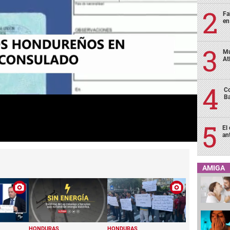
Fa
en
Mu
At
Co
Ba
El
an
AMIGA
HONDURAS
HONDURAS