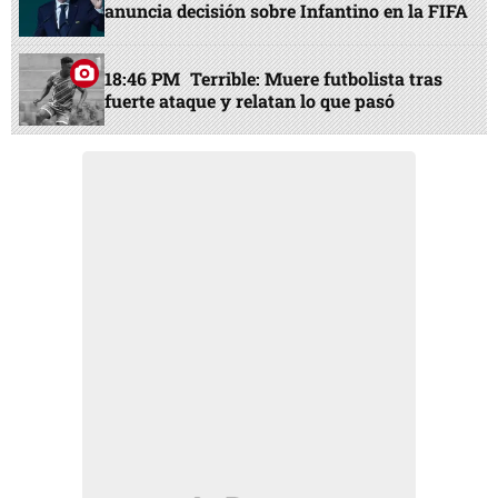
anuncia decisión sobre Infantino en la FIFA
18:46 PM
Terrible: Muere futbolista tras
fuerte ataque y relatan lo que pasó