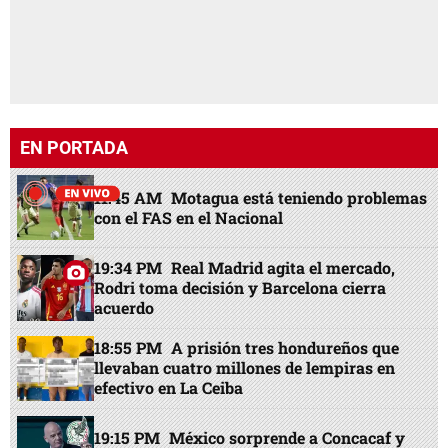
EN PORTADA
11:45 AM
Motagua está teniendo problemas
con el FAS en el Nacional
19:34 PM
Real Madrid agita el mercado,
Rodri toma decisión y Barcelona cierra
acuerdo
18:55 PM
A prisión tres hondureños que
llevaban cuatro millones de lempiras en
efectivo en La Ceiba
19:15 PM
México sorprende a Concacaf y