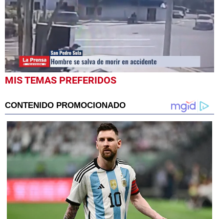
0
MIS TEMAS PREFERIDOS
seconds
of
54
seconds