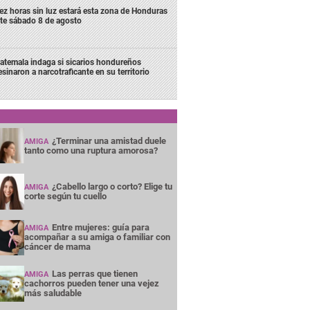
ez horas sin luz estará esta zona de Honduras
te sábado 8 de agosto
atemala indaga si sicarios hondureños
esinaron a narcotraficante en su territorio
¿Terminar una amistad duele
AMIGA
tanto como una ruptura amorosa?
¿Cabello largo o corto? Elige tu
AMIGA
corte según tu cuello
Entre mujeres: guía para
AMIGA
acompañar a su amiga o familiar con
cáncer de mama
Las perras que tienen
AMIGA
cachorros pueden tener una vejez
más saludable