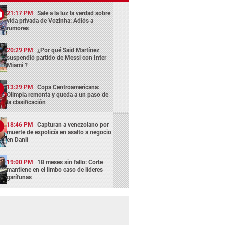
21:17 PM
Sale a la luz la verdad sobre
vida privada de Vozinha: Adiós a
rumores
20:29 PM
¿Por qué Said Martínez
suspendió partido de Messi con Inter
Miami ?
13:29 PM
Copa Centroamericana:
Olimpia remonta y queda a un paso de
la clasificación
18:46 PM
Capturan a venezolano por
muerte de expolicía en asalto a negocio
en Danlí
19:00 PM
18 meses sin fallo: Corte
mantiene en el limbo caso de líderes
garífunas