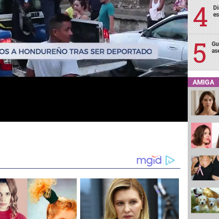
Di
es
Gu
as
AMIGA