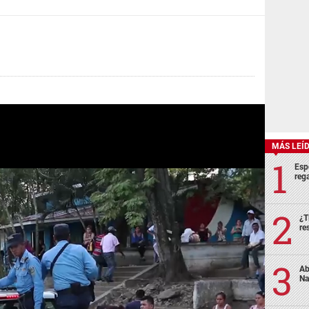
MÁS LEÍ
Esp
rega
¿T
re
Ab
Na