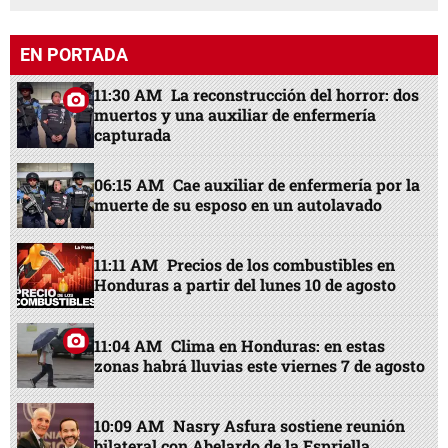
EN PORTADA
11:30 AM
La reconstrucción del horror: dos
muertos y una auxiliar de enfermería
capturada
06:15 AM
Cae auxiliar de enfermería por la
muerte de su esposo en un autolavado
11:11 AM
Precios de los combustibles en
Honduras a partir del lunes 10 de agosto
11:04 AM
Clima en Honduras: en estas
zonas habrá lluvias este viernes 7 de agosto
10:09 AM
Nasry Asfura sostiene reunión
bilateral con Abelardo de la Espriella