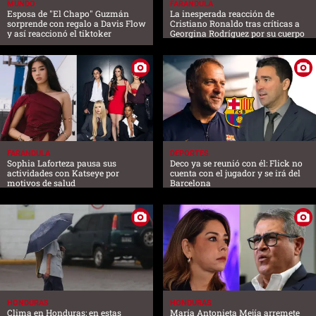
MUNDO
FARANDULA
Esposa de "El Chapo" Guzmán
La inesperada reacción de
sorprende con regalo a Davis Flow
Cristiano Ronaldo tras críticas a
y así reaccionó el tiktoker
Georgina Rodríguez por su cuerpo
FARANDULA
DEPORTES
Sophia Laforteza pausa sus
Deco ya se reunió con él: Flick no
actividades con Katseye por
cuenta con el jugador y se irá del
motivos de salud
Barcelona
HONDURAS
HONDURAS
Clima en Honduras: en estas
María Antonieta Mejía arremete