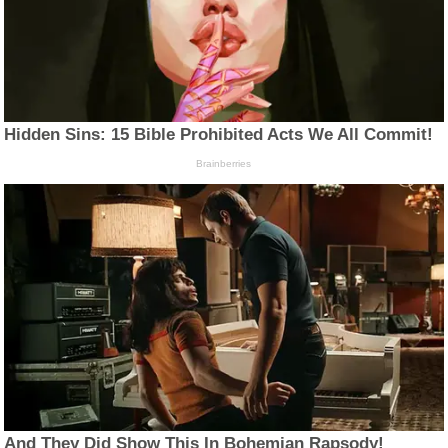
Hidden Sins: 15 Bible Prohibited Acts We All Commit!
Brainberries
And They Did Show This In Bohemian Rapsody!