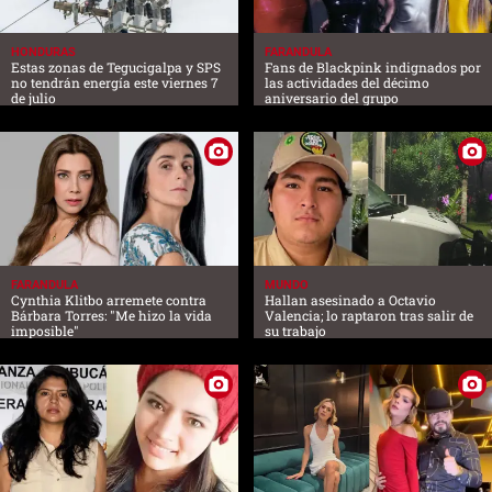
HONDURAS
FARANDULA
Estas zonas de Tegucigalpa y SPS
Fans de Blackpink indignados por
no tendrán energía este viernes 7
las actividades del décimo
de julio
aniversario del grupo
FARANDULA
MUNDO
Cynthia Klitbo arremete contra
Hallan asesinado a Octavio
Bárbara Torres: "Me hizo la vida
Valencia; lo raptaron tras salir de
imposible"
su trabajo