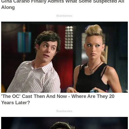
Gina Carano Finally Admits What Some Suspected All
Along
Brainberries
'The OC' Cast Then And Now - Where Are They 20
Years Later?
Brainberries