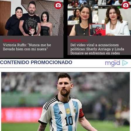
FARANDULA
HONDURAS
Victoria Ruffo: "Nunca me he
Del video viral a acusaciones
llevado bien con mi nuera"
políticas: Sherly Arriaga y Linda
Donaire se enfrentan en redes
CONTENIDO PROMOCIONADO