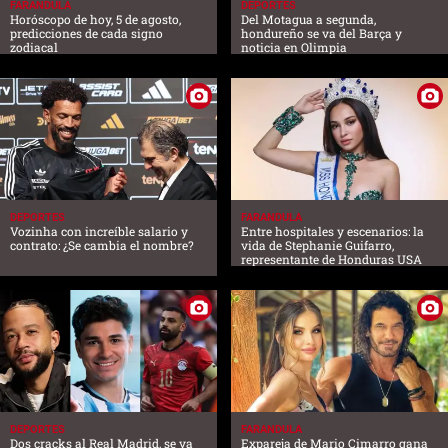
FARANDULA
DEPORTES
Horóscopo de hoy, 5 de agosto,
Del Motagua a segunda,
predicciones de cada signo
hondureño se va del Barça y
zodiacal
noticia en Olimpia
DEPORTES
FARANDULA
Vozinha con increíble salario y
Entre hospitales y escenarios: la
contrato: ¿Se cambia el nombre?
vida de Stephanie Guifarro,
representante de Honduras USA
DEPORTES
FARANDULA
Dos cracks al Real Madrid, se va
Expareja de Mario Cimarro gana