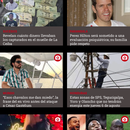
SUCESOS
FARANDULA
Revelan cuánto dinero llevaban
Perez Hilton será sometido a una
los capturados en el muelle de La
evaluación psiquiátrica; su familia
Ceiba
pide respeto
MUNDO
HONDURAS
“Esos chavalos me dan miedo”, la
Estas zonas de SPS, Tegucigalpa,
frase del en vivo antes del ataque
Yoro y Olancho que no tendrán
a César Gastélum
energía este jueves 6 de agosto