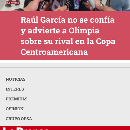
Raúl García no se confía
y advierte a Olimpia
sobre su rival en la Copa
Centroamericana
NOTICIAS
INTERÉS
PREMIUM
OPINION
GRUPO OPSA