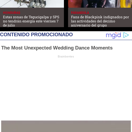
HONDURAS
FARANDULA
Estas zonas de Tegucigalpa y SPS
Fans de Blackpink indignados por
no tendrán energía este viernes 7
las actividades del décimo
de julio
aniversario del grupo
CONTENIDO PROMOCIONADO
The Most Unexpected Wedding Dance Moments
Brainberries