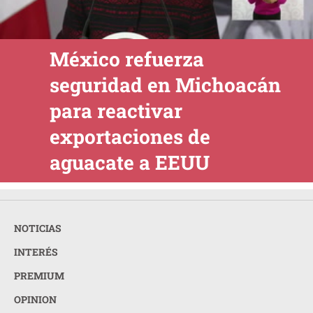
México refuerza
seguridad en Michoacán
para reactivar
exportaciones de
aguacate a EEUU
NOTICIAS
INTERÉS
PREMIUM
OPINION