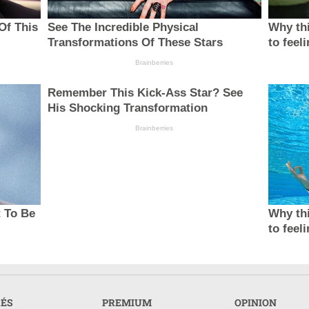
Of This
See The Incredible Physical
Why thi
Transformations Of These Stars
to feel
Brainberries
Remember This Kick-Ass Star? See
His Shocking Transformation
Brainberries
t To Be
Why thi
to feel
RÉS
PREMIUM
OPINION