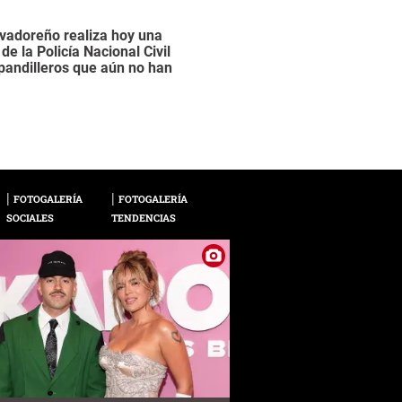
adoreño realiza hoy una
This handout picture
 la Policía Nacional Civil
Salvadoran gang lead
pandilleros que aún no han
the violent Mara Sal
2 / 15
Salvador, an official
/ RESTRICTED TO E
POLICE " - NO MAR
HANDOUT / AFP
FOTOGALERÍA
FOTOGALERÍA
SOCIALES
TENDENCIAS