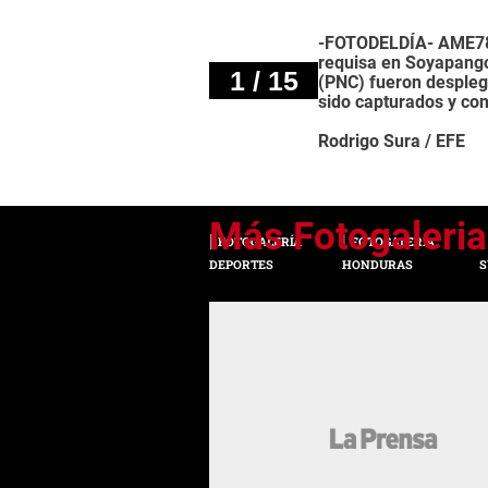
-FOTODELDÍA- AME785
requisa en Soyapango 
1 / 15
(PNC) fueron despleg
sido capturados y con
Rodrigo Sura / EFE
FOTOGALERÍA
FOTOGALERÍA
DEPORTES
HONDURAS
S