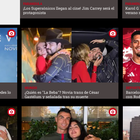
FARANDULA
FARAND
¡Los Supersónicos llegan al cine! Jim Carrey será el
Karol G 
protagonista
verano r
MUNDO
DEPORT
edes lo
¿Quién es "La Beba"? Novia trans de César
Barcelo
Gastélum y señalada tras su muerte
con Rod