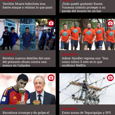
DEPORTES
MUNDO
Terrible: Muere futbolista tras
¡Todo quedó grabado! Karen
fuerte ataque y relatan lo que pasó
Vanessa intentó proteger a su
pareja del sicario en un bar
SUCESOS
FARANDULA
Revelan nuevos detalles del caso
Adam Sandler regresa con "Son
del presunto abuso contra una
como niños 3: esto es lo que
menor en Calpules
confirmó Netflix
DEPORTES
HONDURAS
Barcelona irrumpe y da golpe al
Estas zonas de Tegucigalpa y SPS