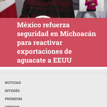
México refuerza
seguridad en Michoacán
para reactivar
exportaciones de
aguacate a EEUU
NOTICIAS
INTERÉS
PREMIUM
OPINION