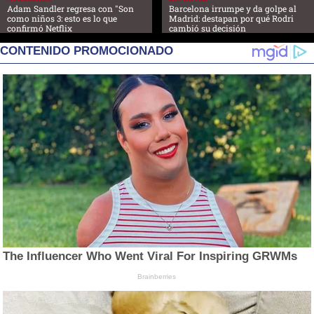
Adam Sandler regresa con "Son
Barcelona irrumpe y da golpe al
como niños 3: esto es lo que
Madrid: destapan por qué Rodri
confirmó Netflix
cambió su decisión
CONTENIDO PROMOCIONADO
The Influencer Who Went Viral For Inspiring GRWMs
Brainberries