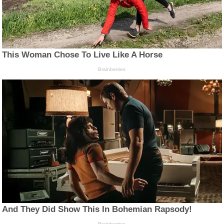
This Woman Chose To Live Like A Horse
Brainberries
And They Did Show This In Bohemian Rapsody!
Brainberries