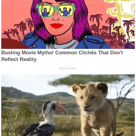
Busting Movie Myths! Common Clichés That Don't
Reflect Reality
Brainberries