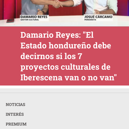
Damario Reyes: "El
Estado hondureño debe
decirnos si los 7
proyectos culturales de
Iberescena van o no van"
NOTICIAS
INTERÉS
PREMIUM