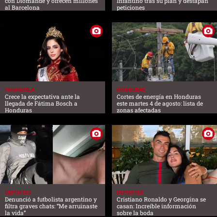
con Diomande y ofrecen millones
Infantino tras su plan y destapan
al Barcelona
peticiones
FARANDULA
HONDURAS
Crece la expectativa ante la
Cortes de energía en Honduras
llegada de Fátima Bosch a
este martes 4 de agosto: lista de
Honduras
zonas afectadas
DEPORTES
DEPORTES
Denunció a futbolista argentino y
Cristiano Ronaldo y Georgina se
filtra graves chats: “Me arruinaste
casan: Increíble información
la vida”
sobre la boda