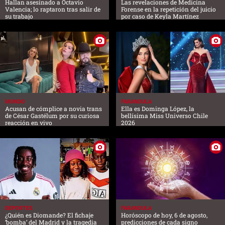
Hallan asesinado a Octavio
Las revelaciones de Medicina
Valencia; lo raptaron tras salir de
Forense en la repetición del juicio
su trabajo
por caso de Keyla Martínez
MUNDO
FARANDULA
Acusan de cómplice a novia trans
Ella es Dominga López, la
de César Gastélum por su curiosa
bellísima Miss Universo Chile
reacción en vivo
2026
DEPORTES
FARANDULA
¿Quién es Diomande? El fichaje
Horóscopo de hoy, 6 de agosto,
‘bomba’ del Madrid y la tragedia
predicciones de cada signo