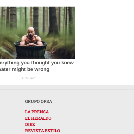
erything you thought you knew
water might be wrong
CTA Love
GRUPO OPSA
LA PRENSA
EL HERALDO
DIEZ
REVISTA ESTILO