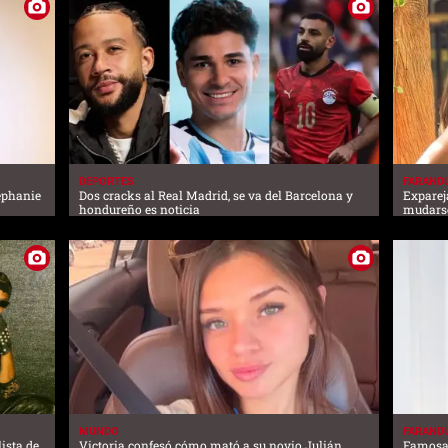
DEPORTES
FARAND
tephanie
Dos cracks al Real Madrid, se va del Barcelona y
Exparej
hondureño es noticia
mudarse
MUNDO
FARAND
ista de
Victoria confesó cómo mató a su novio Julián
Famosas