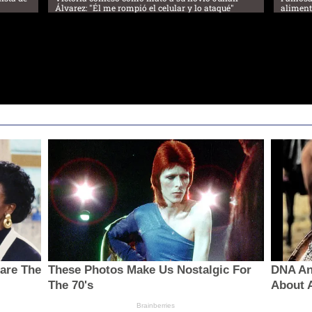
Álvarez: "Él me rompió el celular y lo ataqué"
aliment
hare The
These Photos Make Us Nostalgic For
DNA Ana
The 70's
About A
Brainberries