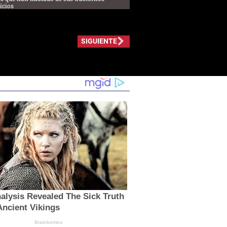
icios
SIGUIENTE
lysis Revealed The Sick Truth
ncient Vikings
Brainberries