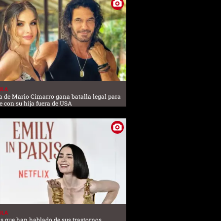
ULA
a de Mario Cimarro gana batalla legal para
 con su hija fuera de USA
ULA
 que han hablado de sus trastornos