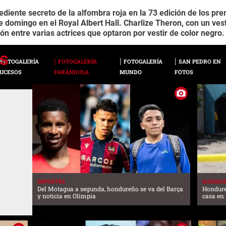
ediente secreto de la alfombra roja en la 73 edición de los pre
e domingo en el Royal Albert Hall. Charlize Theron, con un ves
ón entre varias actrices que optaron por vestir de color negro.
FOTOGALERÍA
FOTOGALERÍA
FOTOGALERÍA
SAN PEDRO EN
UCESOS
FARÁNDULA
MUNDO
FOTOS
DEPORTES
SUCESO
Del Motagua a segunda, hondureño se va del Barça
Hondure
y noticia en Olimpia
casa en