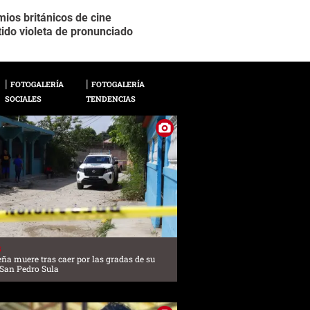
mios británicos de cine
Como de costumbre, C
2 / 20
tido violeta de pronunciado
Mara, Laura Dern y 
FOTOGALERÍA
FOTOGALERÍA
SOCIALES
TENDENCIAS
S
ña muere tras caer por las gradas de su
 San Pedro Sula