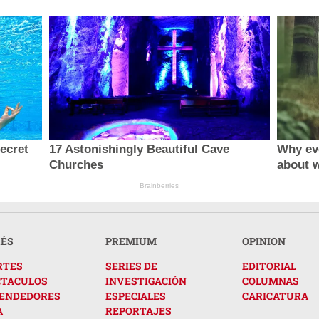
secret
17 Astonishingly Beautiful Cave
Why ev
Churches
about 
Brainberries
RÉS
PREMIUM
OPINION
RTES
SERIES DE
EDITORIAL
CTACULOS
INVESTIGACIÓN
COLUMNAS
ENDEDORES
ESPECIALES
CARICATURA
A
REPORTAJES