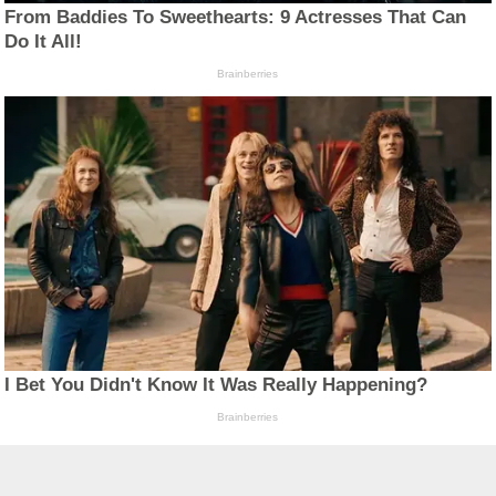
From Baddies To Sweethearts: 9 Actresses That Can
Do It All!
Brainberries
I Bet You Didn't Know It Was Really Happening?
Brainberries