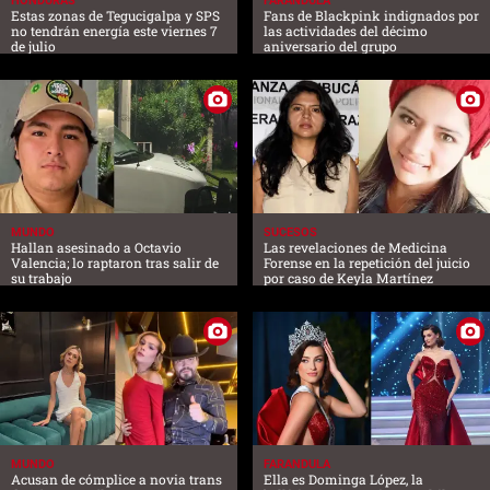
HONDURAS
FARANDULA
Estas zonas de Tegucigalpa y SPS
Fans de Blackpink indignados por
no tendrán energía este viernes 7
las actividades del décimo
de julio
aniversario del grupo
MUNDO
SUCESOS
Hallan asesinado a Octavio
Las revelaciones de Medicina
Valencia; lo raptaron tras salir de
Forense en la repetición del juicio
su trabajo
por caso de Keyla Martínez
MUNDO
FARANDULA
Acusan de cómplice a novia trans
Ella es Dominga López, la