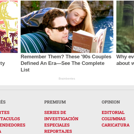
Remember Them? These '90s Couples
Why ev
ity
Defined An Era—See The Complete
about 
List
Brainberries
RÉS
PREMIUM
OPINION
RTES
SERIES DE
EDITORIAL
CTACULOS
INVESTIGACIÓN
COLUMNAS
ENDEDORES
ESPECIALES
CARICATURA
A
REPORTAJES