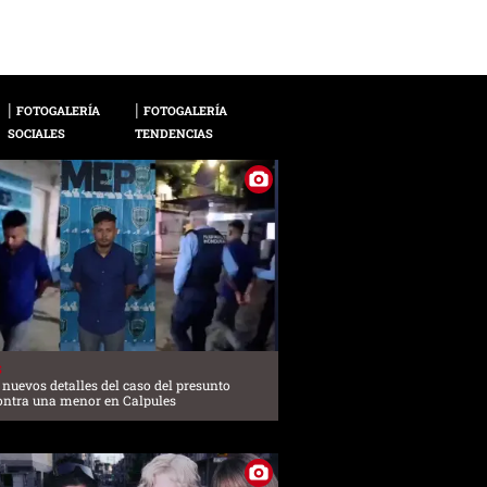
2 / 13
La conductora compar
FOTOGALERÍA
FOTOGALERÍA
SOCIALES
TENDENCIAS
S
nuevos detalles del caso del presunto
ontra una menor en Calpules