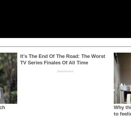
It's The End Of The Road: The Worst
TV Series Finales Of All Time
Brainberries
ach
Why thi
to feel