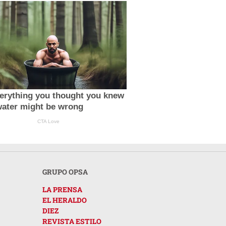
erything you thought you knew
water might be wrong
CTA Love
GRUPO OPSA
LA PRENSA
EL HERALDO
DIEZ
REVISTA ESTILO