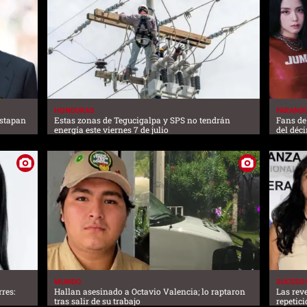
HONDURAS
FARAND
estapan
Estas zonas de Tegucigalpa y SPS no tendrán
Fans de
energía este viernes 7 de julio
del déc
MUNDO
SUCESO
res:
Hallan asesinado a Octavio Valencia; lo raptaron
Las rev
tras salir de su trabajo
repetic