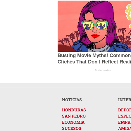
Busting Movie Myths! Common
Clichés That Don't Reflect Real
Brainberries
NOTICIAS
INTE
HONDURAS
DEPO
SAN PEDRO
ESPE
ECONOMIA
EMPR
SUCESOS
AMIG