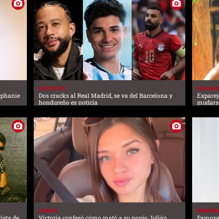
DEPORTES
FARAND
tephanie
Dos cracks al Real Madrid, se va del Barcelona y
Exparej
hondureño es noticia
mudarse
MUNDO
FARAND
ista de
Victoria confesó cómo mató a su novio Julián
Famosas