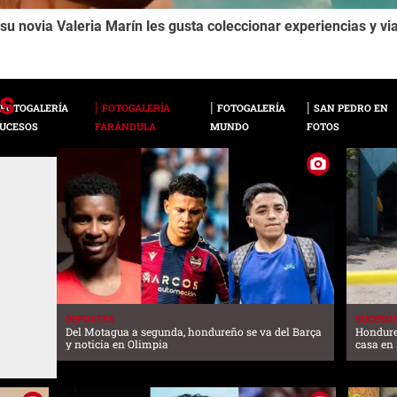
a su novia Valeria Marín les gusta coleccionar experiencias y vi
FOTOGALERÍA
FOTOGALERÍA
FOTOGALERÍA
SAN PEDRO EN
UCESOS
FARÁNDULA
MUNDO
FOTOS
DEPORTES
SUCESO
Del Motagua a segunda, hondureño se va del Barça
Hondure
y noticia en Olimpia
casa en