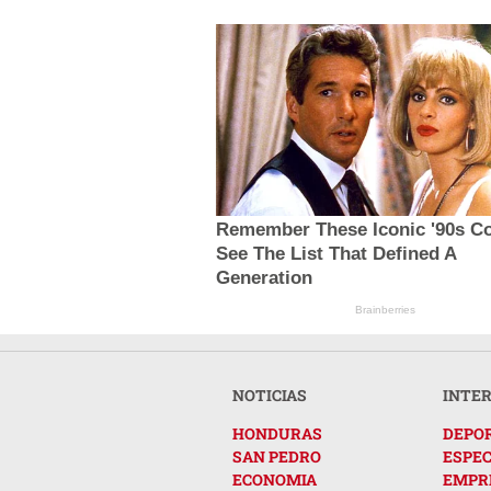
Remember These Iconic '90s C
See The List That Defined A
Generation
Brainberries
NOTICIAS
INTE
HONDURAS
DEPO
SAN PEDRO
ESPE
ECONOMIA
EMPR