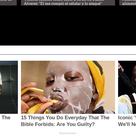
Álvarez: "Él me rompió el celular y lo ataqué"
aliment
s The
15 Things You Do Everyday That The
Iconic 
Bible Forbids: Are You Guilty?
We'll N
Brainberries