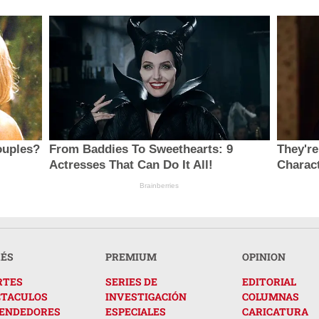
ouples?
From Baddies To Sweethearts: 9
They're
Actresses That Can Do It All!
Charac
Brainberries
RÉS
PREMIUM
OPINION
RTES
SERIES DE
EDITORIAL
CTACULOS
INVESTIGACIÓN
COLUMNAS
ENDEDORES
ESPECIALES
CARICATURA