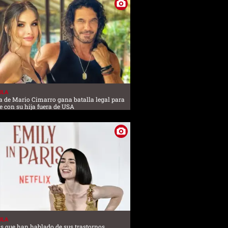
ULA
a de Mario Cimarro gana batalla legal para
 con su hija fuera de USA
ULA
 que han hablado de sus trastornos