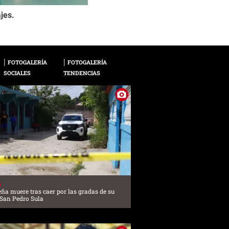
Ahora se encuentran 
ajes.
2 / 13
tiempo de documentar
sociales.
FOTOGALERÍA
FOTOGALERÍA
SOCIALES
TENDENCIAS
S
ña muere tras caer por las gradas de su
 San Pedro Sula