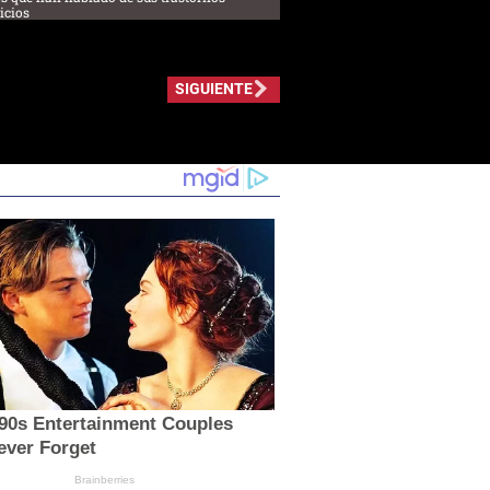
icios
SIGUIENTE
'90s Entertainment Couples
ever Forget
Brainberries