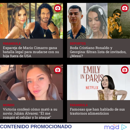
FARANDULA
DEPORTES
Expareja de Mario Cimarro gana
Boda Cristiano Ronaldo y
batalla legal para mudarse con su
Georgina: filtran lista de invitados,
hija fuera de USA
¿Messi?
MUNDO
FARANDULA
Victoria confesó cómo mató a su
Famosas que han hablado de sus
novio Julián Álvarez: "Él me
trastornos alimenticios
rompió el celular y lo ataqué"
CONTENIDO PROMOCIONADO