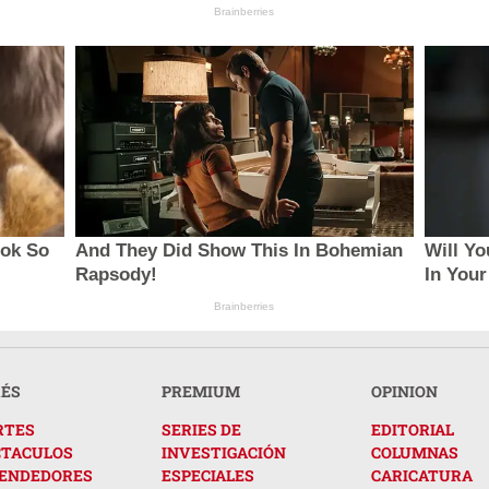
Brainberries
ook So
And They Did Show This In Bohemian
Will Yo
Rapsody!
In You
Brainberries
RÉS
PREMIUM
OPINION
RTES
SERIES DE
EDITORIAL
CTACULOS
INVESTIGACIÓN
COLUMNAS
ENDEDORES
ESPECIALES
CARICATURA