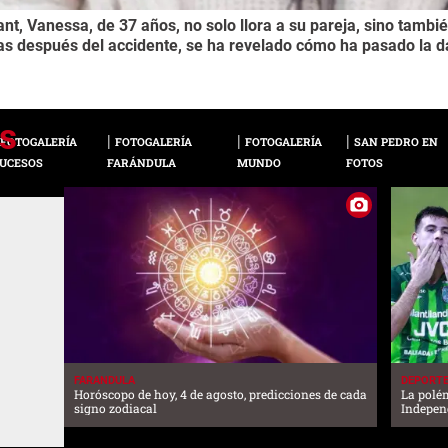
nt, Vanessa, de 37 años, no solo llora a su pareja, sino tambié
ías después del accidente, se ha revelado cómo ha pasado la 
FOTOGALERÍA
FOTOGALERÍA
FOTOGALERÍA
SAN PEDRO EN
UCESOS
FARÁNDULA
MUNDO
FOTOS
FARANDULA
DEPORT
Horóscopo de hoy, 4 de agosto, predicciones de cada
La polé
signo zodiacal
Independ