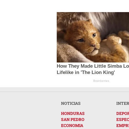
How They Made Little Simba L
Lifelike in 'The Lion King'
Brainberries
NOTICIAS
INTE
HONDURAS
DEPO
SAN PEDRO
ESPE
ECONOMIA
EMPR