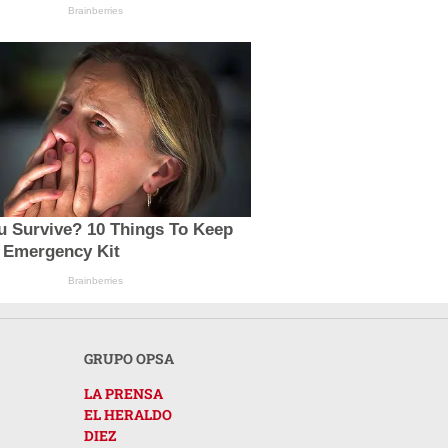
Brainberries
u Survive? 10 Things To Keep
r Emergency Kit
Brainberries
GRUPO OPSA
LA PRENSA
EL HERALDO
DIEZ