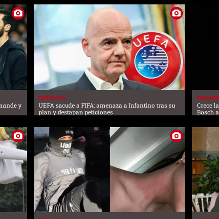
DEPORTES
FARAND
omande y
UEFA sacude a FIFA: amenaza a Infantino tras su
Crece l
plan y destapan peticiones
Bosch 