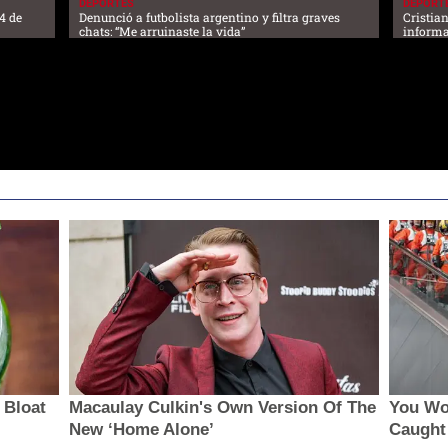
DEPORTES
DEPORT
4 de
Denunció a futbolista argentino y filtra graves
Cristia
chats: “Me arruinaste la vida”
informa
 Bloat
Macaulay Culkin's Own Version Of The
You Wou
New ‘Home Alone’
Caught