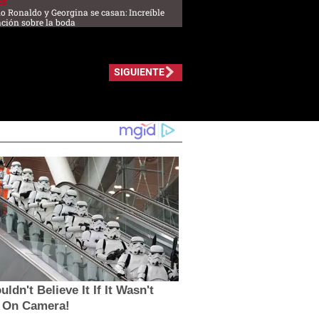
ES
no Ronaldo y Georgina se casan: Increíble
ción sobre la boda
SIGUIENTE
ldn't Believe It If It Wasn't
 On Camera!