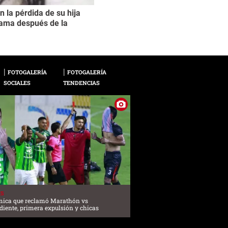
n la pérdida de su hija
La mañana del 26 de 
2 / 17
dama después de la
cuando se trasladab
partido de básquet. D
FOTOGALERÍA
FOTOGALERÍA
SOCIALES
TENDENCIAS
ES
mica que reclamó Marathón vs
iente, primera expulsión y chicas