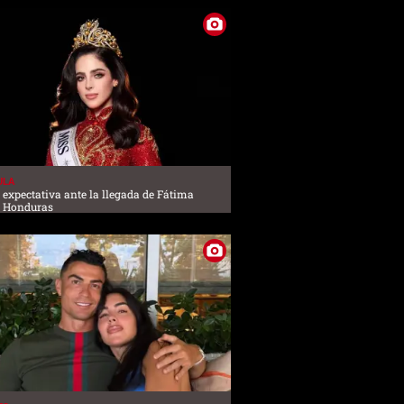
ULA
a expectativa ante la llegada de Fátima
a Honduras