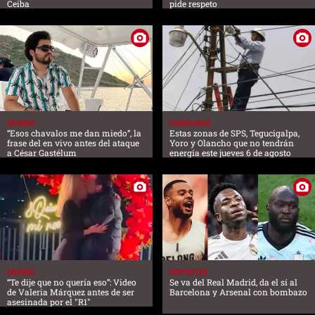
Ceiba
pide respeto
MUNDO
HONDURAS
“Esos chavalos me dan miedo”, la
Estas zonas de SPS, Tegucigalpa,
frase del en vivo antes del ataque
Yoro y Olancho que no tendrán
a César Gastélum
energía este jueves 6 de agosto
MUNDO
DEPORTES
“Te dije que no quería eso”: Video
Se va del Real Madrid, da el sí al
de Valeria Márquez antes de ser
Barcelona y Arsenal con bombazo
asesinada por el "R1"