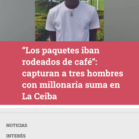
“Los paquetes iban
rodeados de café”:
capturan a tres hombres
con millonaria suma en
La Ceiba
NOTICIAS
INTERÉS