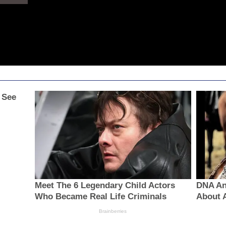
 See
Meet The 6 Legendary Child Actors
DNA Ana
Who Became Real Life Criminals
About A
Brainberries