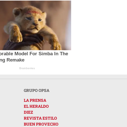
orable Model For Simba In The
ing Remake
Brainberries
GRUPO OPSA
LA PRENSA
EL HERALDO
DIEZ
REVISTA ESTILO
BUEN PROVECHO