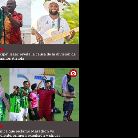
ULA
cipe" Isaac revela la causa de la división de
manos Arriola
ES
mica que reclamó Marathón vs
diente, primera expulsión y chicas