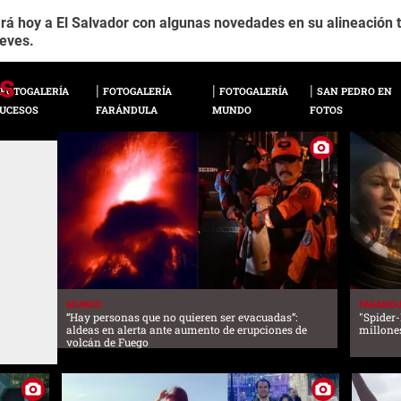
á hoy a El Salvador con algunas novedades en su alineación ti
eves.
FOTOGALERÍA
FOTOGALERÍA
FOTOGALERÍA
SAN PEDRO EN
UCESOS
FARÁNDULA
MUNDO
FOTOS
MUNDO
FARAND
“Hay personas que no quieren ser evacuadas”:
"Spider
aldeas en alerta ante aumento de erupciones de
millones
volcán de Fuego