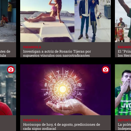
FARANDULA
FARAND
tes de
Investigan a actriz de Rosario Tijeras por
El "Prín
Sula
supuestos vínculos con narcotraficantes
los Her
FARANDULA
DEPORT
Horóscopo de hoy, 4 de agosto, predicciones de
La polé
cada signo zodiacal
Indepen