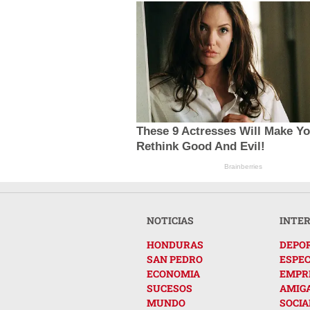
These 9 Actresses Will Make Y
Rethink Good And Evil!
Brainberries
NOTICIAS
INTE
HONDURAS
DEPO
SAN PEDRO
ESPE
ECONOMIA
EMPR
SUCESOS
AMIG
MUNDO
SOCIA