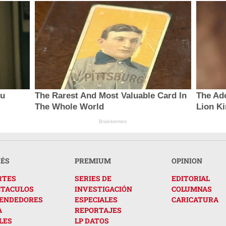
ou
The Rarest And Most Valuable Card In
The Ad
The Whole World
Lion K
Brainberries
RÉS
PREMIUM
OPINION
RTES
SERIES DE
EDITORIAL
CTACULOS
INVESTIGACIÓN
COLUMNAS
ENDEDORES
ESPECIALES
CARICATURA
A
REPORTAJES
LES
LP DATOS