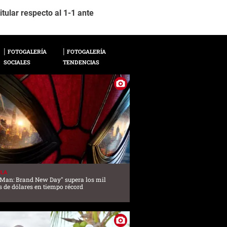
tular respecto al 1-1 ante
El partido de este d
2 / 14
vía online por la we
FOTOGALERÍA
FOTOGALERÍA
SOCIALES
TENDENCIAS
ULA
-Man: Brand New Day" supera los mil
 de dólares en tiempo récord