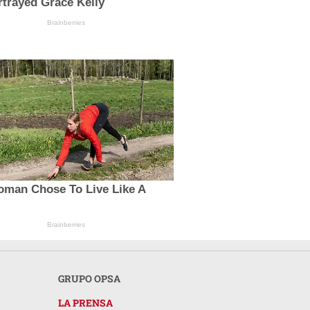
trayed Grace Kelly
Brainberries
oman Chose To Live Like A
Brainberries
GRUPO OPSA
LA PRENSA