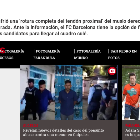
ó una 'rotura completa del tendón proximal' del muslo derech
rada. Ante la información, el FC Barcelona tiene la opción de f
s candidatos para llegar al cuadro culé.
FOTOGALERÍA
FOTOGALERÍA
FOTOGALERÍA
SAN PEDRO EN
UCESOS
FARÁNDULA
MUNDO
FOTOS
SUCESOS
FARAND
Revelan nuevos detalles del caso del presunto
Adam Sa
abuso contra una menor en Calpules
es lo qu