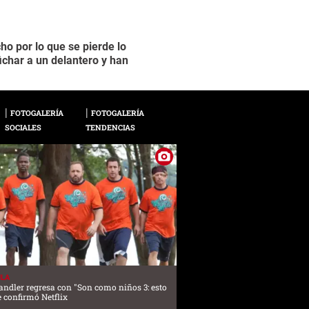
o por lo que se pierde lo
Con el reglamento en
2 / 17
ichar a un delantero y han
delantero dada la gr
FOTOGALERÍA
FOTOGALERÍA
SOCIALES
TENDENCIAS
ULA
ndler regresa con "Son como niños 3: esto
e confirmó Netflix