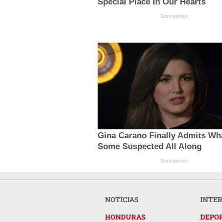
Special Place In Our Hearts
Brainberries
Gina Carano Finally Admits Wh
Some Suspected All Along
Brainberries
NOTICIAS
INTE
HONDURAS
DEPO