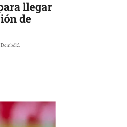
para llegar
sión de
e Dembélé.