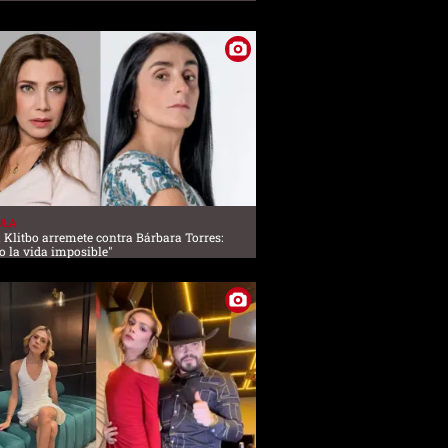
ULA
 Klitbo arremete contra Bárbara Torres:
o la vida imposible"