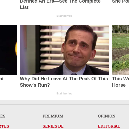
Defined An Era—See The Complete
She Por
List
Brainberries
at
Why Did He Leave At The Peak Of This
This W
Show's Run?
Horse
Brainberries
RÉS
PREMIUM
OPINION
RTES
SERIES DE
EDITORIAL