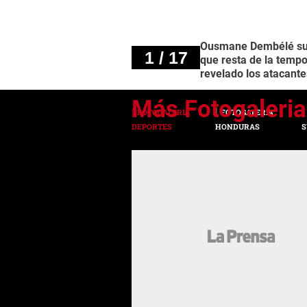
Ousmane Dembélé sufri
1 / 17
que resta de la tempo
revelado los atacante
FOTOGALERÍA
FOTOGALERÍA
DEPORTES
HONDURAS
S