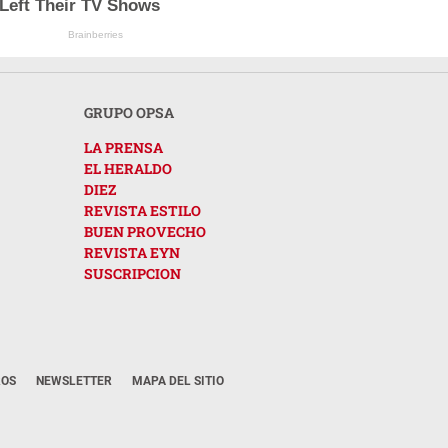
Left Their TV Shows
Brainberries
GRUPO OPSA
LA PRENSA
EL HERALDO
DIEZ
REVISTA ESTILO
BUEN PROVECHO
REVISTA EYN
SUSCRIPCION
ROS
NEWSLETTER
MAPA DEL SITIO