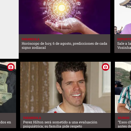
FARANDULA
DEPORT
Horóscopo de hoy, 6 de agosto, predicciones de cada
Sale a l
signo zodiacal
Vozinha
FARANDULA
MUNDO
ados en
Perez Hilton será sometido a una evaluación
“Esos c
psiquiátrica; su familia pide respeto
antes d