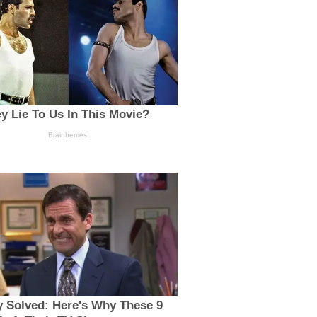
y Lie To Us In This Movie?
Brainberries
y Solved: Here's Why These 9