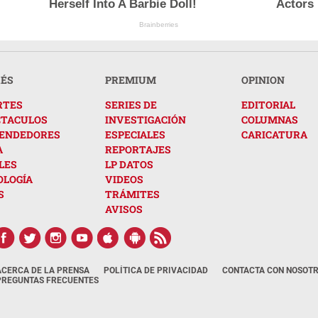
Herself Into A Barbie Doll!
Actors 
Brainberries
RÉS
PREMIUM
OPINION
RTES
SERIES DE
EDITORIAL
CTACULOS
INVESTIGACIÓN
COLUMNAS
ENDEDORES
ESPECIALES
CARICATURA
A
REPORTAJES
LES
LP DATOS
OLOGÍA
VIDEOS
S
TRÁMITES
AVISOS
ACERCA DE LA PRENSA
POLÍTICA DE PRIVACIDAD
CONTACTA CON NOSOT
PREGUNTAS FRECUENTES