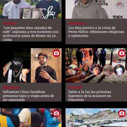
SUCESOS
FARANDULA
"Los paquetes iban untados de
Los días previos a la crisis de
café": capturan a tres hombres con
Perez Hilton: reflexiones religiosas
millonaria suma de dinero en La
y optimistas
Ceiba
FARANDULA
SUCESOS
Influencer César Gastélum
Salen a la luz las primeras
presumía lujos y viajes antes de
hipótesis de la masacre en
ser asesinado
Olanchito