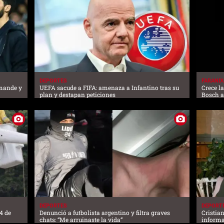
DEPORTES
FARAND
omande y
UEFA sacude a FIFA: amenaza a Infantino tras su
Crece l
plan y destapan peticiones
Bosch 
DEPORTES
DEPORT
4 de
Denunció a futbolista argentino y filtra graves
Cristia
chats: “Me arruinaste la vida”
informa