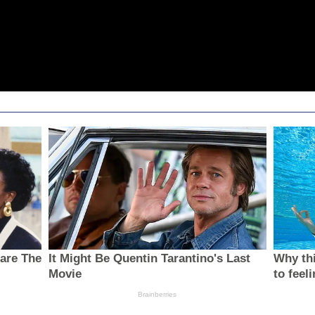
hare The
It Might Be Quentin Tarantino's Last
Why thi
Movie
to feel
Brainberries