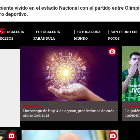
ente vivido en el estadio Nacional con el partido entre Olimpi
ro deportivo.
FOTOGALERÍA
FOTOGALERÍA
FOTOGALERÍA
SAN PEDRO EN
UCESOS
FARÁNDULA
MUNDO
FOTOS
FARANDULA
DEPORT
Horóscopo de hoy, 4 de agosto, predicciones de cada
La polé
signo zodiacal
Independ