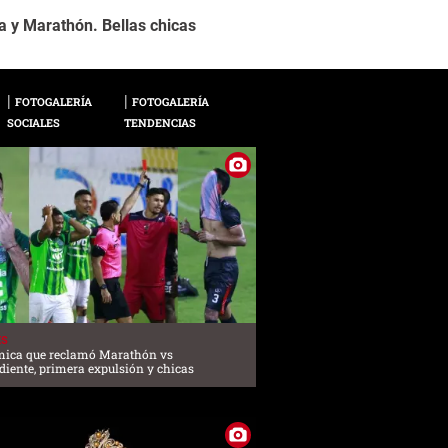
2 / 20
a y Marathón. Bellas chicas
Dos aficionadas del 
FOTOGALERÍA
FOTOGALERÍA
SOCIALES
TENDENCIAS
ES
mica que reclamó Marathón vs
iente, primera expulsión y chicas