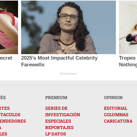
secret
2025’s Most Impactful Celebrity
Tropes
Farewells
Nothing
Brainberries
RÉS
PREMIUM
OPINION
RTES
SERIES DE
EDITORIAL
CTACULOS
INVESTIGACIÓN
COLUMNAS
ENDEDORES
ESPECIALES
CARICATURA
A
REPORTAJES
LES
LP DATOS